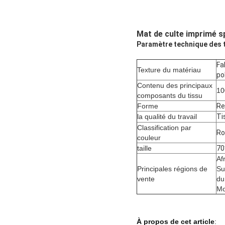
Mat de culte imprimé spé
Paramètre technique des t
Fa
Texture du matériau
po
Contenu des principaux
10
composants du tissu
Forme
Re
la qualité du travail
Ti
Classification par
Ro
couleur
taille
70
Af
Principales régions de
Su
vente
du
Mo
À propos de cet article
: