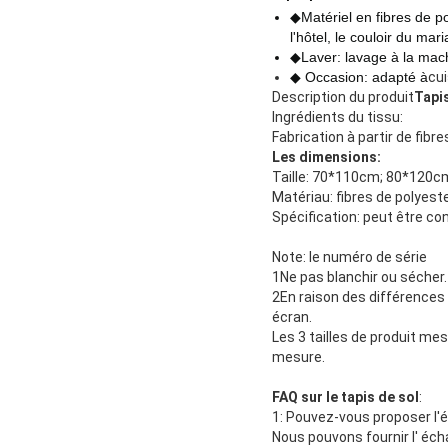
◆Matériel en fibres de po
l'hôtel, le couloir du mar
◆Laver: lavage à la mach
◆ Occasion: adapté à
cui
Description du produit
Tapis
Ingrédients du tissu:
Fabrication à partir de fibr
Les dimensions:
Taille: 70*110cm; 80*120cm
Matériau: fibres de polyest
Spécification: peut être co
Note: le numéro de série
1Ne pas blanchir ou sécher.
2En raison des différences e
écran.
Les 3 tailles de produit me
mesure.
FAQ sur le tapis de sol
:
1: Pouvez-vous proposer l'éc
Nous pouvons fournir l' éch