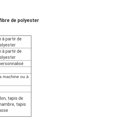
fibre de polyester
 à partir de
polyester
 à partir de
polyester
personnalisé
a machine ou à
lon, tapis de
hambre, tapis
asse