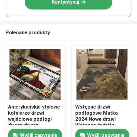
Kontyntynuj
Polecane produkty
Dom
Amerykańskie stylowe
Wstępne drzwi
kołnierze drzwi
podłogowe Matka
Produkty
wejściowe podłogi
2024 Nowe drzwi
dywan dywan
Wstępne światło
Luksusowy wysoki
Wyślij zapytanie
Wyślij zapytanie
Filmy