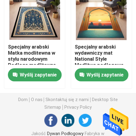
Łazienka Wodoodporny dywan
Dywan do pokoju zabaw dla dzieci
Specjalny arabski
Specjalny arabski
Matka modlitewna w
wydawniczy mat
Mata podłogowa na krzesło
stylu narodowym
National Style
Podłoga modlitewna
Modlitwa podłogowa
dywan maszynowy
dywan dywan włókno
Ekologiczna mata do jogi
Wyślij zapytanie
Wyślij zapytanie
poliestrowe
Zmywalny dywan kuchenny
Dom
O nas
Skontaktuj się z nami
Desktop Site
Sitemap
Privacy Policy
Mata do gry w rzutki
Antypoślizgowe maty schodowe
Jakość
Dywan Podłogowy
Fabryka w