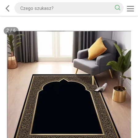
2
/
6