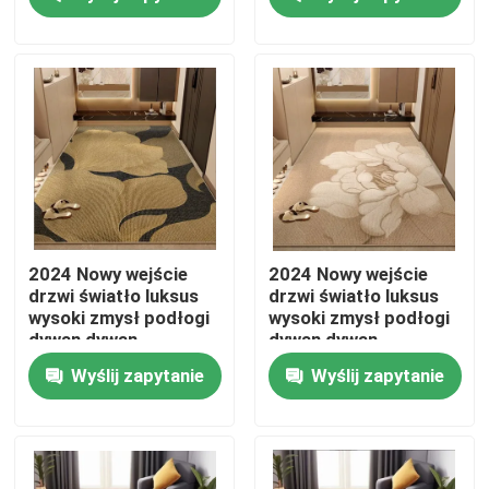
rozsądek podłogowy
dywan
O nas
Wycieczka po fabryce
Kontrola jakości
Poprosić o wycenę
2024 Nowy wejście
2024 Nowy wejście
drzwi światło luksus
drzwi światło luksus
wysoki zmysł podłogi
wysoki zmysł podłogi
Dywan Podłogowy
dywan dywan
dywan dywan
Wyślij zapytanie
Wyślij zapytanie
Dywany podłogowe do sypialni
Dywany podłogowe do salonu