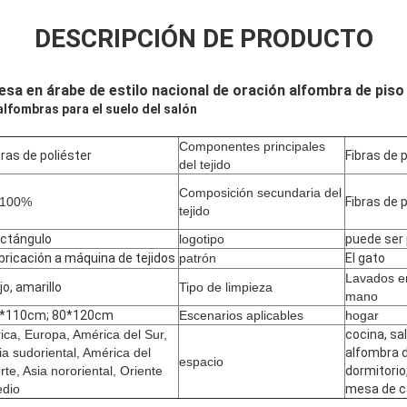
DESCRIPCIÓN DE PRODUCTO
esa en árabe de estilo nacional de oración alfombra de piso
alfombras para el suelo del salón
Componentes principales
bras de poliéster
Fibras de 
del tejido
Composición secundaria del
 100%
Fibras de 
tejido
ctángulo
logotipo
puede ser
bricación a máquina de tejidos
patrón
El gato
Lavados e
jo, amarillo
Tipo de limpieza
mano
*110cm; 80*120cm
Escenarios aplicables
hogar
rica, Europa, América del Sur,
cocina, sal
ia sudoriental, América del
alfombra d
espacio
rte, Asia nororiental, Oriente
dormitorio
dio
mesa de c