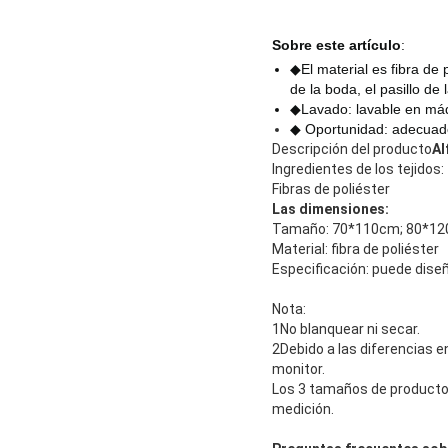
Sobre este artículo
:
◆El material es fibra de p
de la boda, el pasillo de 
◆Lavado: lavable en má
◆ Oportunidad: adecuad
Descripción del producto
Al
Ingredientes de los tejidos:
Fibras de poliéster
Las dimensiones:
Tamaño: 70*110cm; 80*120
Material: fibra de poliéster
Especificación: puede dise
Nota:
1No blanquear ni secar.
2Debido a las diferencias e
monitor.
Los 3 tamaños de producto
medición.