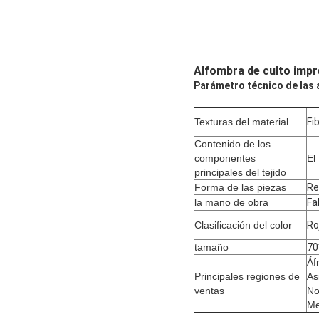
Alfombra de culto impr
Parámetro técnico de las 
Texturas del material
Fi
Contenido de los
componentes
El
principales del tejido
Forma de las piezas
Re
la mano de obra
Fa
Clasificación del color
Ro
tamaño
70
Áf
Principales regiones de
As
ventas
No
Me