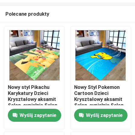
Polecane produkty
Nowy styl Pikachu
Nowy Styl Pokemon
Karykatury Dzieci
Cartoon Dzieci
Dom
Kryształowy aksamit
Kryształowy aksamit
Salon, sypialnia Salon
Salon, sypialnia Salon
Podłogi dywany
Podłogi Dywany
Produkty
Wyślij zapytanie
Wyślij zapytanie
Filmy