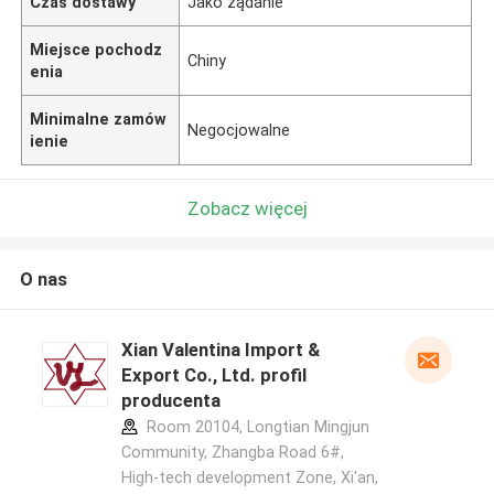
Czas dostawy
Jako żądanie
Miejsce pochodz
Chiny
enia
Minimalne zamów
Negocjowalne
ienie
Zobacz więcej
O nas
Xian Valentina Import &
Export Co., Ltd. profil
producenta
Room 20104, Longtian Mingjun
Community, Zhangba Road 6#,
High-tech development Zone, Xi'an,