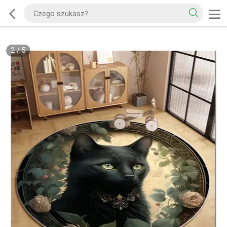
2
/
5