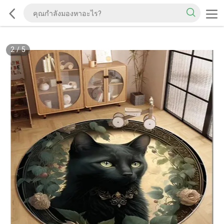
2
/
5