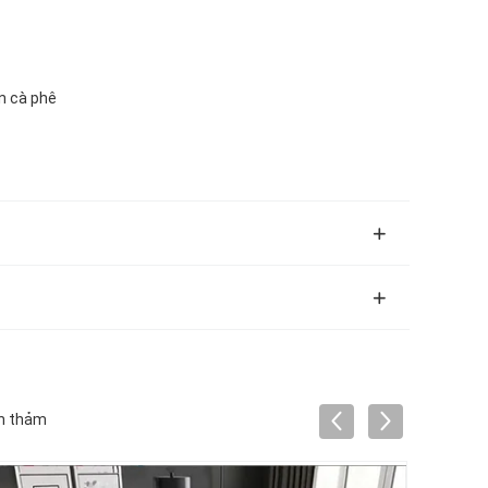
n cà phê
àn thảm