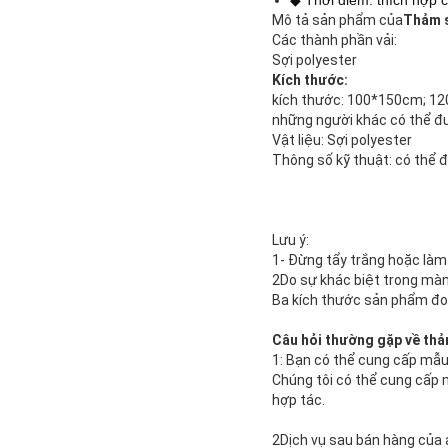
◆ Thời điểm: thích hợp 
Mô tả sản phẩm của
Thảm 
Các thành phần vải:
Sợi polyester
Kích thước:
kích thước: 100*150cm; 1
những người khác có thể đ
Vật liệu: Sợi polyester
Thông số kỹ thuật: có thể đ
Lưu ý:
1- Đừng tẩy trắng hoặc làm
2Do sự khác biệt trong màn
Ba kích thước sản phẩm đo 
Câu hỏi thường gặp về th
1: Bạn có thể cung cấp mẫu
Chúng tôi có thể cung cấp m
hợp tác.
2Dịch vụ sau bán hàng của a