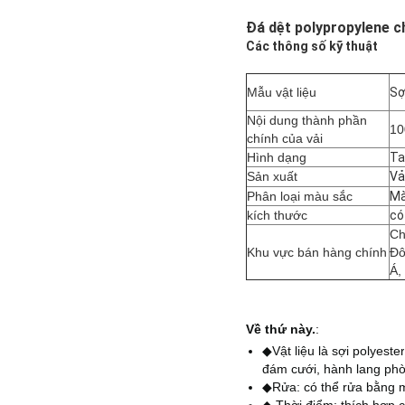
Đá dệt polypropylene c
Các thông số kỹ thuật
Mẫu vật liệu
Sợ
Nội dung thành phần
1
chính của vải
Hình dạng
Ta
Sản xuất
Vả
Phân loại màu sắc
Mà
kích thước
có
Ch
Khu vực bán hàng chính
Đô
Á,
Về thứ này.
:
◆Vật liệu là sợi polyester
đám cưới, hành lang phò
◆Rửa: có thể rửa bằng m