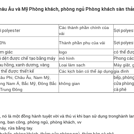
hâu Âu và Mỹ
Phòng khách, phòng ngủ Phòng khách sàn th
Các thành phần chính của
i polyester
Sợi polyes
vải
00%
Thành phần phụ của vải
Sợi polyes
m giác
logo
có thể đượ
i dệt được chế tạo bằng máy
mô hình
Phong các
u hồng, xanh dương, vàng
Loại làm sạch
Máy giặt, 
 thể được thiết kế
Các kịch bản có thể áp dụng
gia đình
âu Phi, Châu Âu, Nam Mỹ,
bếp, phòn
ng Nam Á, Bắc Mỹ, Đông Bắc
không gian
cửa phòng
 Trung Đông
cà phê
, nó là một đồng hành tuyệt vời và thú vị khi bạn sử dụng trong
hành la
ng, ban công, phòng ngủ, phòng khách, vv
áy, rửa bằng tay.