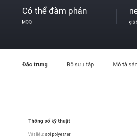
Có thể đàm phán
ne
MOQ
giá
Đặc trưng
Bộ sưu tập
Mô tả sả
Thông số kỹ thuật
Vật liệu:
sợi polyester