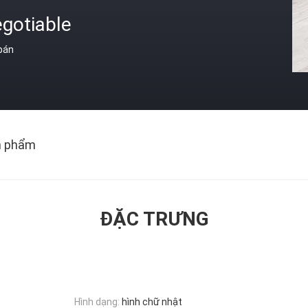
gotiable
 bán
n phẩm
ĐẶC TRƯNG
Hình dạng:
hình chữ nhật