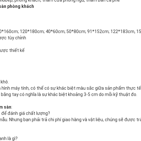
cho
bếp, phòng khách, thảm cửa phòng ngủ, thảm bàn cà phê
sàn phòng khách
20*160cm; 120*180cm; 40*60cm; 50*80cm; 91*152cm; 122*183cm, 1
ược tùy chỉnh
ược thiết kế
 khô.
 hình máy tính, có thể có sự khác biệt màu sắc giữa sản phẩm thực tế
bằng tay có nghĩa là sự khác biệt khoảng 3-5 cm do mỗi kỹ thuật đo.
ảm sàn
:
 để đánh giá chất lượng?
ẫu. Nhưng bạn phải trả chi phí giao hàng và vật liệu, chúng sẽ được trả
nh là gì?