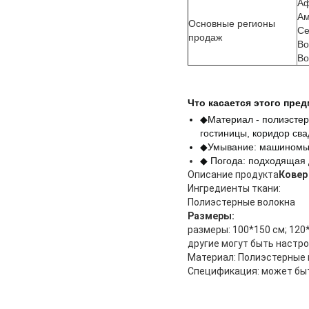
Аф
Ам
Основные регионы
Се
продаж
Во
Во
Что касается этого пред
◆Материал - полиэстер
гостиницы, коридор сва
◆Умывание: машиномыт
◆ Погода: подходящая
Описание продукта
Ковер
Ингредиенты ткани:
Полиэстерные волокна
Размеры:
размеры: 100*150 см; 120*
другие могут быть настр
Материал: Полиэстерные 
Спецификация: может бы