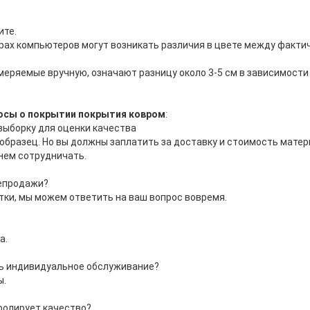
ите.
орах компьютеров могут возникать различия в цвете между факти
меряемые вручную, означают разницу около 3-5 см в зависимости
осы о покрытии покрытия ковром
:
ыборку для оценки качества
бразец. Но вы должны заплатить за доставку и стоимость матер
нем сотрудничать.
лепродажи?
тки, мы можем ответить на ваш вопрос вовремя.
а.
ь индивидуальное обслуживание?
ы.
ролирует качество?