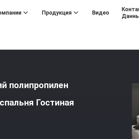
Конта
омпании
Продукция
Видео
Данн
 Комнаты
/
Европейский И Американский Полипропилен Тканевого
ий полипропилен
 спальня Гостиная