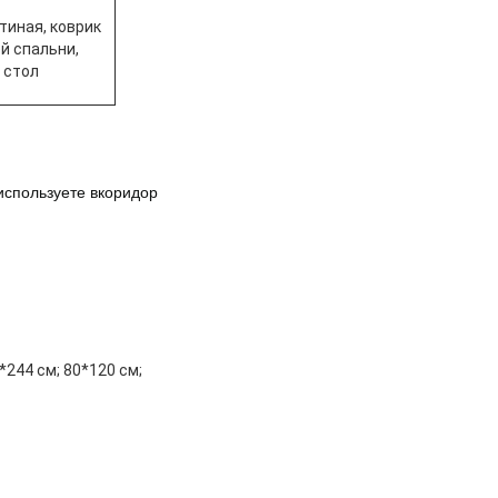
стиная, коврик
й спальни,
 стол
используете в
коридор
*244 см; 80*120 см;