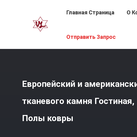
Главная Страница
О К
Главная Страница
/
Продукция
/
Ковры Пола Живущей
Отправить Запрос
Европейский и американск
тканевого камня Гостиная,
Полы ковры