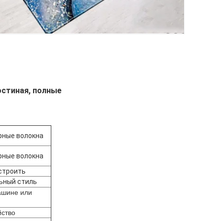
остиная, полные
рные волокна
рные волокна
строить
ьный стиль
ашине или
йство