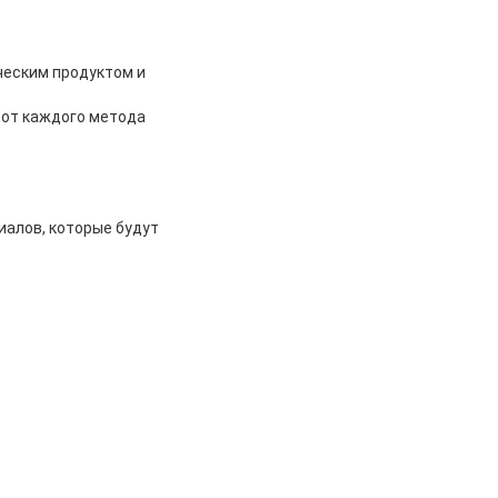
ческим продуктом и
 от каждого метода
иалов, которые будут