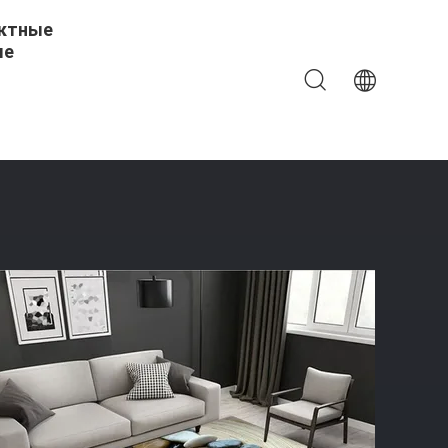
ктные
ые
 Камня Гостиная, Спальня Гостиная Полы Ковры