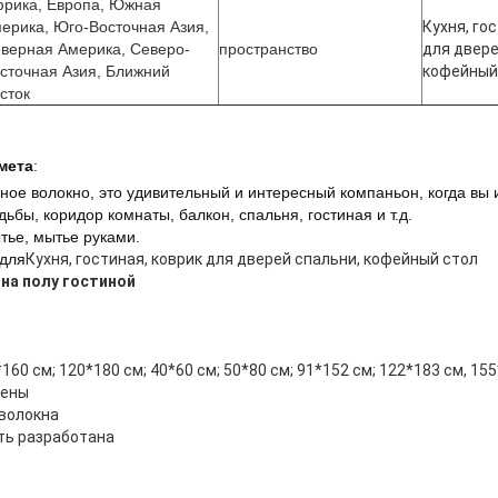
рика, Европа, Южная
ерика, Юго-Восточная Азия,
Кухня, го
верная Америка, Северо-
пространство
для двере
сточная Азия, Ближний
кофейный
сток
мета
:
ное волокно
, это удивительный и интересный компаньон, когда вы 
дьбы, коридор комнаты, балкон, спальня, гостиная и т.д.
ье, мытье руками.
 для
Кухня, гостиная, коврик для дверей спальни, кофейный стол
 на полу гостиной
160 см; 120*180 см; 40*60 см; 50*80 см; 91*152 см; 122*183 см, 155
оены
волокна
ть разработана