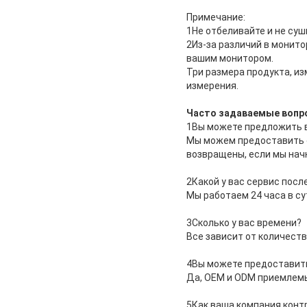
Примечание:
1Не отбеливайте и не суш
2Из-за различий в монит
вашим монитором.
Три размера продукта, из
измерения.
Часто задаваемые вопр
1Вы можете предложить в
Мы можем предоставить о
возвращены, если мы нач
2Какой у вас сервис пос
Мы работаем 24 часа в су
3Сколько у вас времени?
Все зависит от количеств
4Вы можете предоставит
Да, OEM и ODM приемлем
5Как ваша компания конт