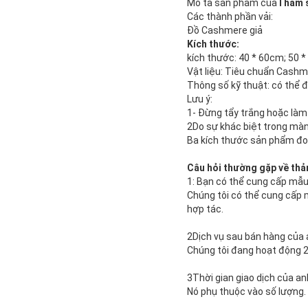
Mô tả sản phẩm của
Thảm 
Các thành phần vải:
Đồ Cashmere giả
Kích thước:
kích thước: 40 * 60cm; 50 
Vật liệu: Tiêu chuẩn Cash
Thông số kỹ thuật: có thể đ
Lưu ý:
1- Đừng tẩy trắng hoặc làm
2Do sự khác biệt trong màn
Ba kích thước sản phẩm đo 
Câu hỏi thường gặp về th
1: Bạn có thể cung cấp mẫu
Chúng tôi có thể cung cấp m
hợp tác.
2Dịch vụ sau bán hàng của a
Chúng tôi đang hoạt động 24 
3Thời gian giao dịch của an
Nó phụ thuộc vào số lượng.