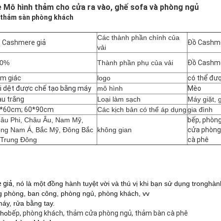
 Mô hình thảm cho cửa ra vào, ghế sofa và phòng ngủ
a thảm sàn phòng khách
Các thành phần chính của
 Cashmere giả
Đồ Cashme
vải
00%
Thành phần phụ của vải
Đồ Cashme
m giác
logo
có thể đượ
i dệt được chế tạo bằng máy
mô hình
Mèo
u trắng
Loại làm sạch
Máy giặt, 
*60cm; 60*90cm
Các kịch bản có thể áp dụng
gia đình
âu Phi, Châu Âu, Nam Mỹ,
bếp, phòn
ng Nam Á, Bắc Mỹ, Đông Bắc
không gian
cửa phòng
 Trung Đông
cà phê
 giả
, nó là một đồng hành tuyệt vời và thú vị khi bạn sử dụng trong
hàn
g phòng, ban công, phòng ngủ, phòng khách, vv
áy, rửa bằng tay.
cho
bếp, phòng khách, thảm cửa phòng ngủ, thảm bàn cà phê