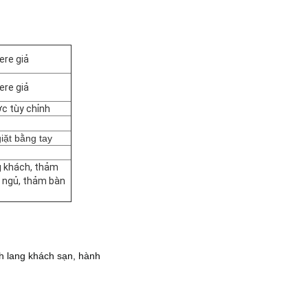
re giả
re giả
c tùy chỉnh
giặt bằng tay
g khách, thảm
 ngủ, thảm bàn
h lang khách sạn, hành