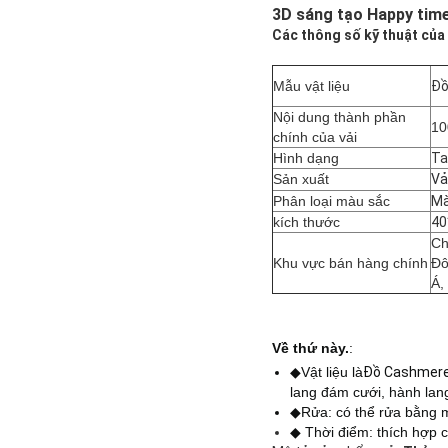
3D sáng tạo Happy time
Các thông số kỹ thuật củ
Mẫu vật liệu
Đồ
Nội dung thành phần
1
chính của vải
Hình dạng
Ta
Sản xuất
Vả
Phân loại màu sắc
Mà
kích thước
40
Ch
Khu vực bán hàng chính
Đô
Á,
Về thứ này.
:
◆Vật liệu là
Đồ Cashmere
lang đám cưới, hành lan
◆Rửa: có thể rửa bằng m
◆ Thời điểm: thích hợp 