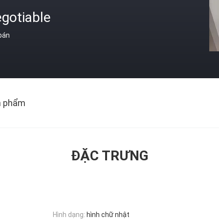
gotiable
 bán
n phẩm
ĐẶC TRƯNG
Hình dạng:
hình chữ nhật