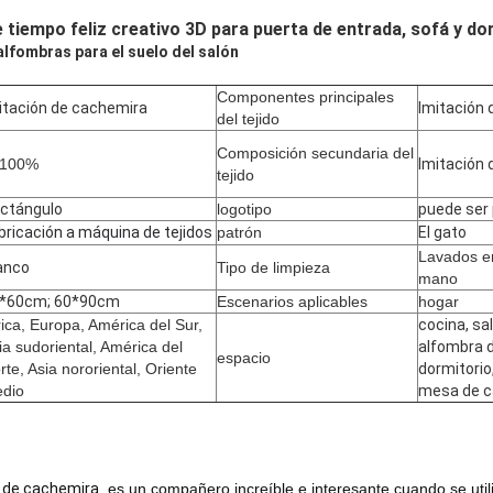
 tiempo feliz creativo 3D para puerta de entrada, sofá y do
alfombras para el suelo del salón
Componentes principales
itación de cachemira
Imitación
del tejido
Composición secundaria del
 100%
Imitación
tejido
ctángulo
logotipo
puede ser
bricación a máquina de tejidos
patrón
El gato
Lavados e
anco
Tipo de limpieza
mano
*60cm; 60*90cm
Escenarios aplicables
hogar
rica, Europa, América del Sur,
cocina, sal
ia sudoriental, América del
alfombra d
espacio
rte, Asia nororiental, Oriente
dormitorio
dio
mesa de c
n de cachemira
, es un compañero increíble e interesante cuando se util