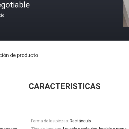
gotiable
cio
ción de producto
CARACTERISTICAS
Forma de las piezas:
Rectángulo
japonesas
Tipo de limpieza:
Lavable a máquina, lavable a mano