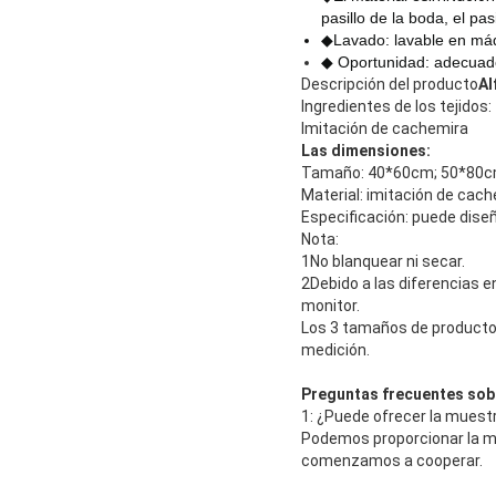
pasillo de la boda, el pasi
◆Lavado: lavable en má
◆ Oportunidad: adecuad
Descripción del producto
Al
Ingredientes de los tejidos:
Imitación de cachemira
Las dimensiones:
Tamaño: 40*60cm; 50*80cm
Material: imitación de cac
Especificación: puede dise
Nota:
1No blanquear ni secar.
2Debido a las diferencias e
monitor.
Los 3 tamaños de producto
medición.
Preguntas frecuentes sob
1: ¿Puede ofrecer la muestr
Podemos proporcionar la mu
comenzamos a cooperar.