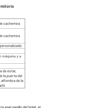
rmitorio
 de cachemira
 de cachemira
 personalizado
n máquina y a
a de estar,
e la puerta del
, alfombra de la
afé
iza en
el pasillo del hotel, el