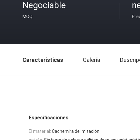
Negociable
ne
MOQ
Pre
Caracteristicas
Galería
Descrip
Especificaciones
El material:
Cachemira de imitación
patrón:
Sistema de colores cálidos de rayas wabi-sabi 