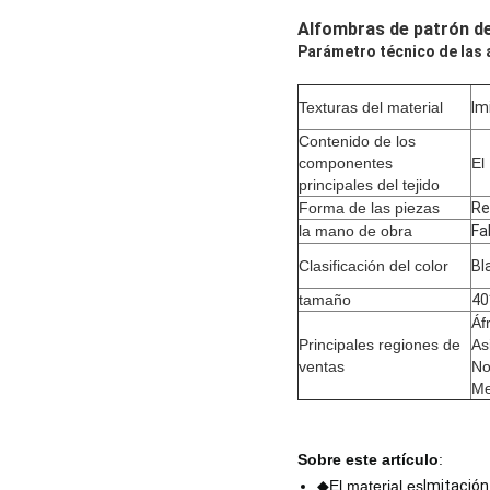
Alfombras de patrón de
Parámetro técnico de las 
Texturas del material
Im
Contenido de los
componentes
El
principales del tejido
Forma de las piezas
Re
la mano de obra
Fa
Clasificación del color
Bl
tamaño
40
Áf
Principales regiones de
As
ventas
No
Me
Sobre este artículo
:
◆El material es
Imitació