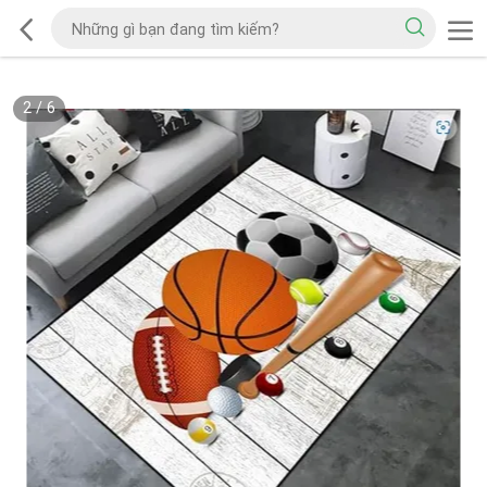
2
/
6