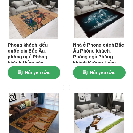
Về chúng tôi
Tham quan nhà máy
Phòng khách kiểu
Nhà ở Phong cách Bắc
quốc gia Bắc Âu,
Âu Phòng khách,
Kiểm soát chất lượng
phòng ngủ Phòng
Phòng ngủ Phòng
khách thảm sàn
khách Đường thảm
Gửi yêu cầu
Gửi yêu cầu
Yêu cầu báo giá
Thảm trải sàn
Thảm trải sàn phòng ngủ
Thảm Trải Sàn Phòng Khách