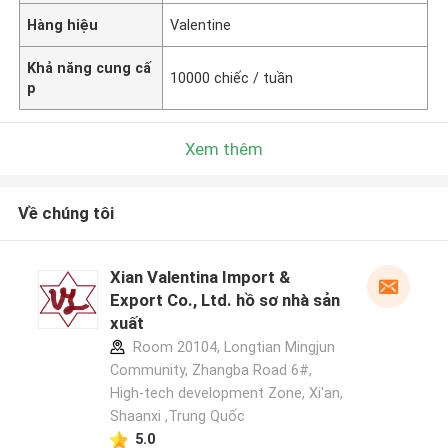
Hàng hiệu
Valentine
Khả năng cung cấ
10000 chiếc / tuần
p
Xem thêm
Về chúng tôi
Xian Valentina Import &
Export Co., Ltd. hồ sơ nhà sản
xuất
Room 20104, Longtian Mingjun
Community, Zhangba Road 6#,
High-tech development Zone, Xi'an,
Shaanxi ,Trung Quốc
5.0