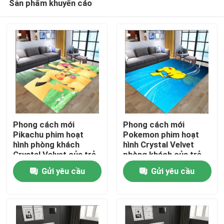
Sản phẩm khuyến cáo
Phong cách mới
Phong cách mới
Pikachu phim hoạt
Pokemon phim hoạt
hình phòng khách
hình Crystal Velvet
Crystal Velvet của trẻ
phòng khách của trẻ
Trang chủ
em, phòng ngủ phòng
em, phòng ngủ phòng
Gửi yêu cầu
Gửi yêu cầu
khách sàn thảm
khách sàn thảm
Các sản phẩm
Video