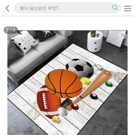
2
/
6