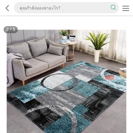
2
/
5