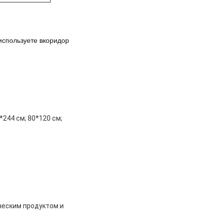
используете в
коридор
*244 см; 80*120 см;
ческим продуктом и