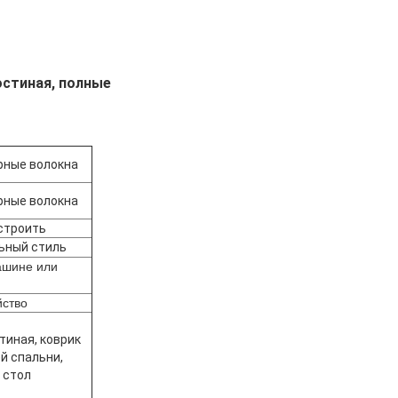
остиная, полные
рные волокна
рные волокна
строить
ьный стиль
ашине или
йство
стиная, коврик
й спальни,
 стол