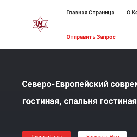
Главная Страница
О К
Главная Страница
/
Продукция
/
Ковры Пола Живущей
Отправить Запрос
Северо-Европейский совре
гостиная, спальня гостина
Лучшая Цена
Написать Нам