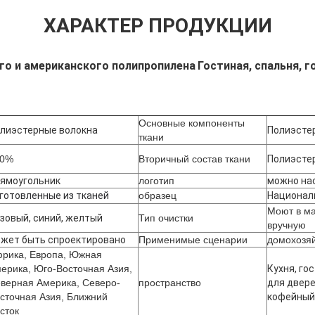
ХАРАКТЕР ПРОДУКЦИИ
го и американского полипропилена
Гостиная, спальня, г
Основные компоненты
лиэстерные волокна
Полиэсте
ткани
00%
Вторичный состав ткани
Полиэсте
ямоугольник
логотип
можно на
готовленные из тканей
образец
Национал
Моют в м
зовый, синий, желтый
Тип очистки
вручную
жет быть спроектировано
Применимые сценарии
домохозя
рика, Европа, Южная
ерика, Юго-Восточная Азия,
Кухня, го
верная Америка, Северо-
пространство
для двере
сточная Азия, Ближний
кофейный
сток