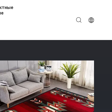
ктные
ые
пальня Гостиная Полные Ковры