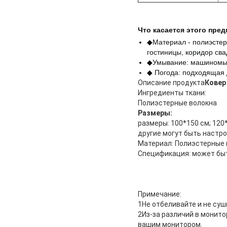
Что касается этого пред
◆Материал - полиэстер
гостиницы, коридор сва
◆Умывание: машиномыт
◆ Погода: подходящая
Описание продукта
Ковер
Ингредиенты ткани:
Полиэстерные волокна
Размеры:
размеры: 100*150 см; 120*
другие могут быть настр
Материал: Полиэстерные 
Спецификация: может бы
Примечание:
1Не отбеливайте и не суш
2Из-за различий в монит
вашим монитором.