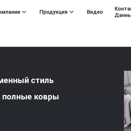
Конта
омпании
Продукция
Видео
Данн
 Комнаты
/
Северо-Европейский Современный Стиль Гостиная, С
менный стиль
я полные ковры