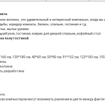
мета
:
ное волокно
, это удивительный и интересный компаньон, когда вы 
дьбы, коридор комнаты, балкон, спальня, гостиная и т.д.
ье, мытье руками.
 для
Кухня, гостиная, коврик для дверей спальни, кофейный стол
 на полу гостиной
160 см; 120*180 см; 40*60 см; 50*80 см; 91*152 см; 122*183 см, 155
оены
волокна
ть разработана
ите.
орах компьютеров могут возникать различия в цвете между факти