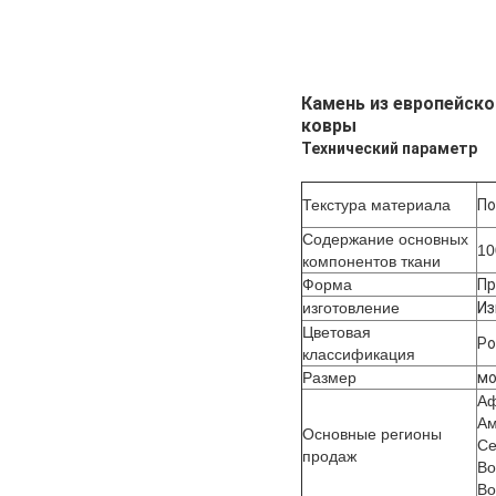
Камень из европейско
ковры
Технический параметр
Текстура материала
По
Содержание основных
1
компонентов ткани
Форма
Пр
изготовление
Из
Цветовая
Ро
классификация
Размер
мо
Аф
Ам
Основные регионы
Се
продаж
Во
Во