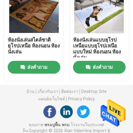
พรมกันน้ำห้องน้ำ
พรมห้องเด็กเล่น
ห้องนั่งเล่นสไตล์ชาติ
ห้องนั่งเล่นแบบยุโรป
ยุโรปเหนือ ห้องนอน ห้อง
เหนือแบบยุโรปเหนือ
นั่งเล่น
แบบใหม่ ห้องนอน ห้อง
พรมปูพื้นเก้าอี้
นั่งเล่น
ส่งคำถาม
ส่งคำถาม
เสื่อโยคะเป็นมิตรกับสิ่งแวดล้อม
พรมครัวซักได้
บ้าน
เกี่ยวกับเรา
ติดต่อเรา
Desktop Site
แผนผังเว็บไซต์
Privacy Policy
เสื่อกระดานปาเป้า
คุณภาพ
พรมปูพื้น พรม
โรงงานในประเทศ
เสื่อบันไดกันลื่น
จีน.Copyright © 2026 Xian Valentina Import &