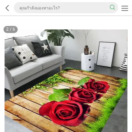
2
/
6