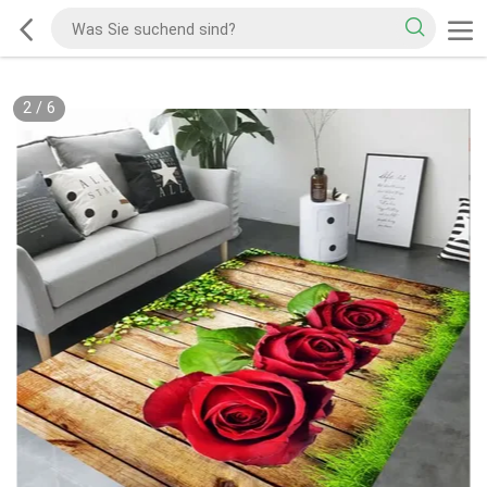
2
/
6