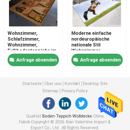
Wasserdichter Teppich des Badezimmers
Wohnzimmer,
Moderne einfache
Das Spielzimmer-Wolldecke der Kinder
Schlafzimmer,
nordeuropäische
Wohnzimmer,
nationale Stil
Fußbodenteppiche im
Wohnzimmer,
Stuhl-Boden-Matte
nordeuropäischen Stil
Schlafzimmer
Anfrage absenden
Anfrage absenden
Wohnzimmer
Fußbodenteppiche
eco freundliche Yogamatte
Startseite
Über uns
Kontakt
Desktop Site
Waschbarer Küchen-Teppich
Sitemap
Privacy Policy
Dartscheibe-Matte
Qualität
Boden-Teppich-Wolldecke
China
Fabrik.Copyright © 2026 Xian Valentina Import &
Gleiten Sie nicht Treppen-Matten
Export Co., Ltd.. All Rights Reserved.