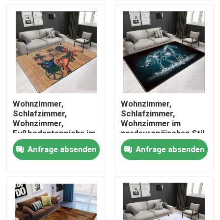
ÜBER US
Fabrik-Ausflug
Qualitätskontrolle
Wohnzimmer,
Wohnzimmer,
Schlafzimmer,
Schlafzimmer,
Fordern Sie ein Zitat
Wohnzimmer,
Wohnzimmer im
Fußbodenteppiche im
nordeuropäischen Stil
nordeuropäischen Stil
Anfrage absenden
Anfrage absenden
Boden-Teppich-Wolldecke
Schlafzimmer-Boden-Teppiche
Wohnzimmer-Boden-Teppiche