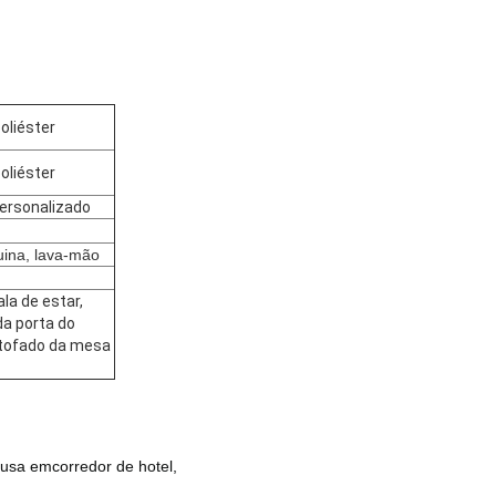
poliéster
poliéster
personalizado
ina, lava-mão
ala de estar,
a porta do
stofado da mesa
 usa em
corredor de hotel,