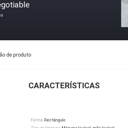
gotiable
ço
ão de produto
CARACTERÍSTICAS
Forma:
Rectângulo
Tipo de limpeza:
Máquina lavável, mão lavável