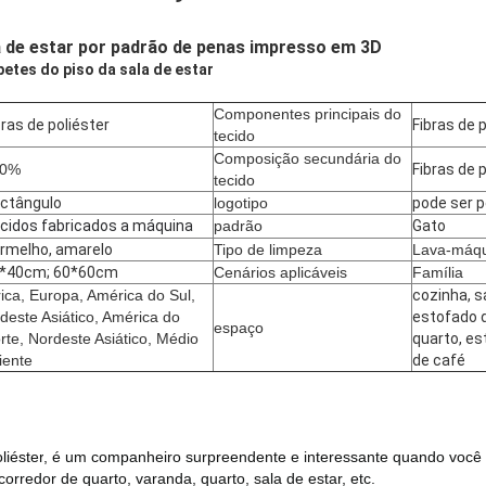
a de estar por padrão de penas impresso em 3D
etes do piso da sala de estar
Componentes principais do
bras de poliéster
Fibras de 
tecido
Composição secundária do
00%
Fibras de 
tecido
ctângulo
logotipo
pode ser 
cidos fabricados a máquina
padrão
Gato
rmelho, amarelo
Tipo de limpeza
Lava-máqu
*40cm; 60*60cm
Cenários aplicáveis
Família
rica, Europa, América do Sul,
cozinha, s
deste Asiático, América do
estofado d
espaço
rte, Nordeste Asiático, Médio
quarto, e
iente
de café
liéster
, é um companheiro surpreendente e interessante quando você
orredor de quarto, varanda, quarto, sala de estar, etc.