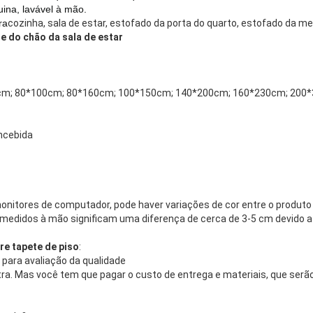
ina, lavável à mão.
ra
cozinha, sala de estar, estofado da porta do quarto, estofado da m
e do chão da sala de estar
cm; 80*100cm; 80*160cm; 100*150cm; 140*200cm; 160*230cm; 200*
ncebida
onitores de computador, pode haver variações de cor entre o produto r
medidos à mão significam uma diferença de cerca de 3-5 cm devido a
re tapete de piso
:
 para avaliação da qualidade
. Mas você tem que pagar o custo de entrega e materiais, que serão