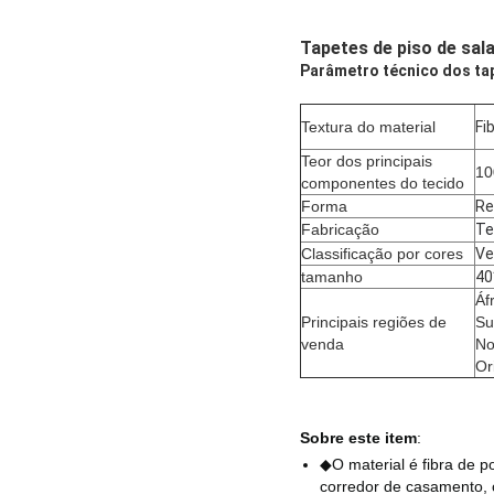
Tapetes de piso de sal
Parâmetro técnico dos tap
Textura do material
Fi
Teor dos principais
1
componentes do tecido
Forma
Re
Fabricação
Te
Classificação por cores
Ve
tamanho
40
Áf
Principais regiões de
Su
venda
No
Or
Sobre este item
:
◆O material é fibra de po
corredor de casamento, c