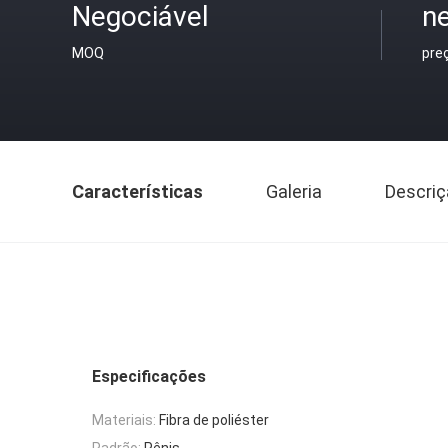
Negociável
ne
MOQ
pre
Características
Galeria
Descriç
Especificações
Materiais:
Fibra de poliéster
Padrão:
Pênis