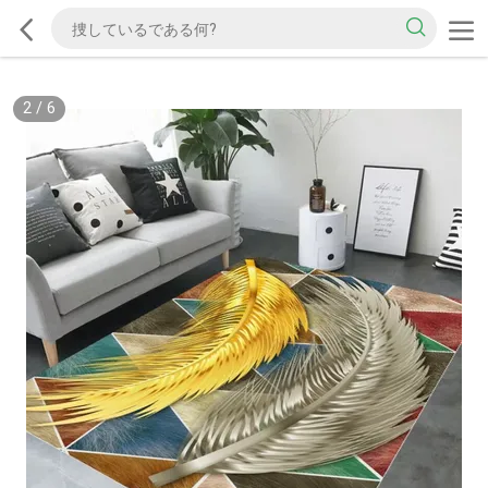
2
/
6