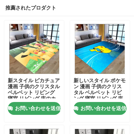
推薦されたプロダクト
新スタイル ピカチュア
新しいスタイル ポケモ
漫画 子供のクリスタル
ン 漫画 子供のクリス
ベルベット リビング
タル ベルベット リビ
家
寝室 リビング 床のカ
ング 寝室 リビング 床
ーペット
のカーペット
お問い合わせを送信
お問い合わせを送信
プロダクト
ビデオ