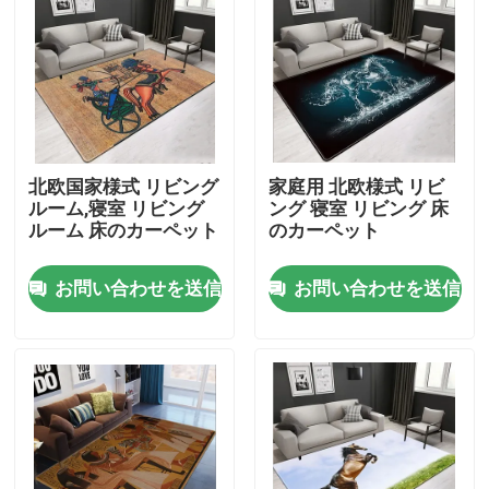
米国について
工場旅行
北欧国家様式 リビング
家庭用 北欧様式 リビ
品質管理
ルーム,寝室 リビング
ング 寝室 リビング 床
ルーム 床のカーペット
のカーペット
引用を要求しなさい
お問い合わせを送信
お問い合わせを送信
床のカーペットの敷物
寝室の床のカーペット
居間の床のカーペット