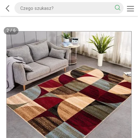
2
/
6