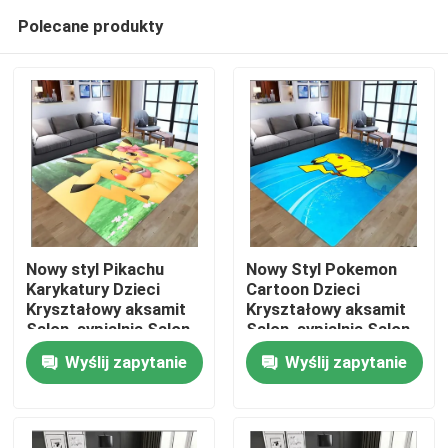
Polecane produkty
Nowy styl Pikachu
Nowy Styl Pokemon
Karykatury Dzieci
Cartoon Dzieci
Kryształowy aksamit
Kryształowy aksamit
Dom
Salon, sypialnia Salon
Salon, sypialnia Salon
Podłogi dywany
Podłogi Dywany
Wyślij zapytanie
Wyślij zapytanie
Produkty
Filmy