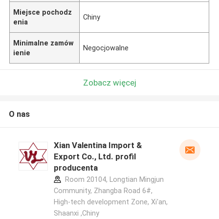
Miejsce pochodz
Chiny
enia
Minimalne zamów
Negocjowalne
ienie
Zobacz więcej
O nas
Xian Valentina Import &
Export Co., Ltd. profil
producenta
Room 20104, Longtian Mingjun
Community, Zhangba Road 6#,
High-tech development Zone, Xi'an,
Shaanxi ,Chiny