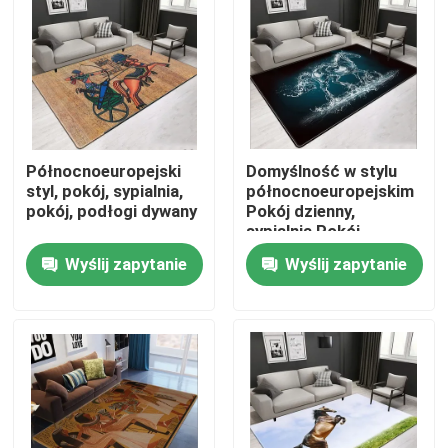
O nas
Wycieczka po fabryce
Północnoeuropejski
Domyślność w stylu
Kontrola jakości
styl, pokój, sypialnia,
północnoeuropejskim
pokój, podłogi dywany
Pokój dzienny,
sypialnia Pokój
Poprosić o wycenę
dzienny Dywany
Wyślij zapytanie
Wyślij zapytanie
podłogowe
Dywan Podłogowy
Dywany podłogowe do sypialni
Dywany podłogowe do salonu