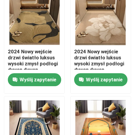
O nas
Wycieczka po fabryce
2024 Nowy wejście
2024 Nowy wejście
Kontrola jakości
drzwi światło luksus
drzwi światło luksus
wysoki zmysł podłogi
wysoki zmysł podłogi
dywan dywan
dywan dywan
Poprosić o wycenę
Wyślij zapytanie
Wyślij zapytanie
Dywan Podłogowy
Dywany podłogowe do sypialni
Dywany podłogowe do salonu