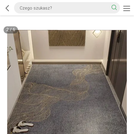
2
/
6