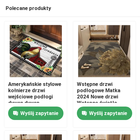
Polecane produkty
Amerykańskie stylowe
Wstępne drzwi
kołnierze drzwi
podłogowe Matka
wejściowe podłogi
2024 Nowe drzwi
Dom
dywan dywan
Wstępne światło
Luksusowy wysoki
Wyślij zapytanie
Wyślij zapytanie
rozsądek podłogowy
Produkty
dywan
Filmy