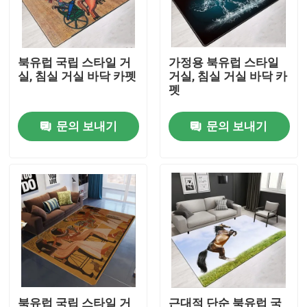
우리에 대하여
북유럽 국립 스타일 거
가정용 북유럽 스타일
실, 침실 거실 바닥 카펫
거실, 침실 거실 바닥 카
공장 여행
펫
문의 보내기
문의 보내기
품질 관리
인용문을 요구하세요
바닥 카페트 러그
침실 바닥 카펫
거실 바닥 카페트
북유럽 국립 스타일 거
근대적 단순 북유럽 국