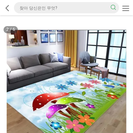
2
/
6