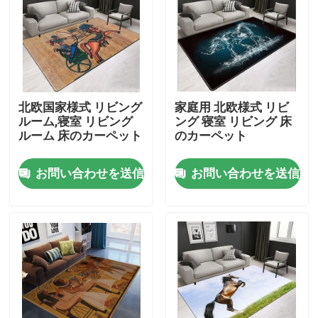
米国について
工場旅行
北欧国家様式 リビング
家庭用 北欧様式 リビ
ルーム,寝室 リビング
ング 寝室 リビング 床
品質管理
ルーム 床のカーペット
のカーペット
お問い合わせを送信
お問い合わせを送信
引用を要求しなさい
床のカーペットの敷物
寝室の床のカーペット
居間の床のカーペット