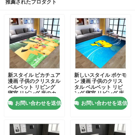
推薦されたプロダクト
新スタイル ピカチュア
新しいスタイル ポケモ
漫画 子供のクリスタル
ン 漫画 子供のクリス
ベルベット リビング
タル ベルベット リビ
寝室 リビング 床のカ
ング 寝室 リビング 床
家
ーペット
のカーペット
お問い合わせを送信
お問い合わせを送信
プロダクト
ビデオ