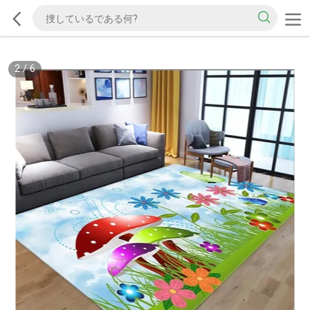
2
/
6