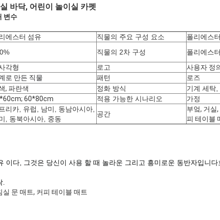
실 바닥, 어린이 놀이실 카펫
개 변수
리에스터 섬유
직물의 주요 구성 요소
폴리에스터
00%
직물의 2차 구성
폴리에스터
사각형
로고
사용자 정의
계로 만든 직물
패턴
로즈
색, 파란색
정화 방식
기계 세탁,
*60cm; 60*80cm
적용 가능한 시나리오
가정
프리카, 유럽, 남미, 동남아시아,
부엌, 거실,
공간
미, 동북아시아, 중동
피 테이블 
유 이다
, 그것은 당신이 사용 할 때 놀라운 그리고 흥미로운 동반자입니다
탁.
 침실 문 매트, 커피 테이블 매트