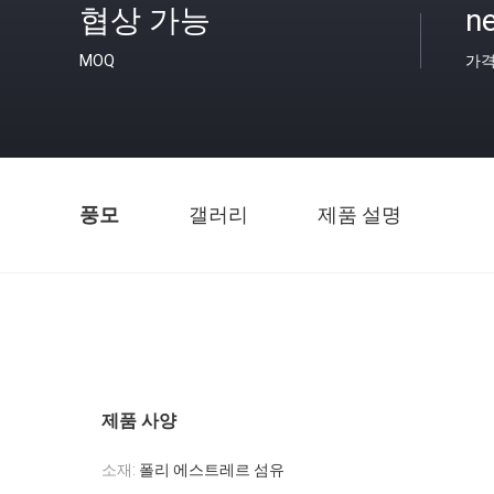
협상 가능
ne
MOQ
가
풍모
갤러리
제품 설명
제품 사양
소재:
폴리 에스트레르 섬유