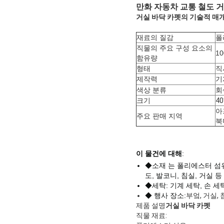
만화 자동차 교통 철도
거
거실 바닥 카펫의 기술적 매
재료의 질감
폴
직물의 주요 구성 요소의
1
함유량
형태
직
제작력
기
색상 분류
회
크기
40
아
주요 판매 지역
북
이 물건에 대해
:
◆소재 는 폴리에스터 섬
도, 발코니, 침실, 거실 등
◆세탁: 기계 세탁, 손 세
◆ 행사 장소:
부엌, 거실,
제품 설명
거실 바닥 카펫
직물 재료: