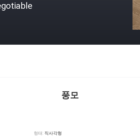
gotiable
격
풍모
형태:
직사각형