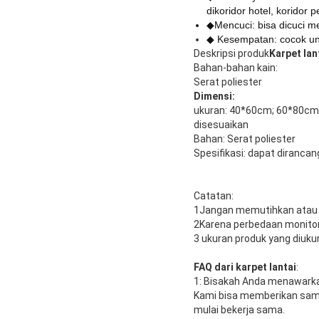
di
koridor hotel, koridor 
◆Mencuci: bisa dicuci me
◆ Kesempatan: cocok un
Deskripsi produk
Karpet lan
Bahan-bahan kain:
Serat poliester
Dimensi:
ukuran: 40*60cm; 60*80cm
disesuaikan
Bahan: Serat poliester
Spesifikasi: dapat dirancan
Catatan:
1Jangan memutihkan atau
2Karena perbedaan monitor
3 ukuran produk yang diuku
FAQ dari karpet lantai
:
1: Bisakah Anda menawarka
Kami bisa memberikan sampe
mulai bekerja sama.