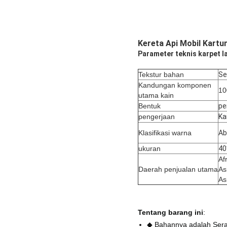
Kereta Api Mobil Kartu
Parameter teknis karpet l
Tekstur bahan
Se
Kandungan komponen
1
utama kain
Bentuk
pe
pengerjaan
Ka
Klasifikasi warna
Ab
ukuran
40
Af
Daerah penjualan utama
As
As
Tentang barang ini
:
◆ Bahannya adalah Serat