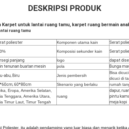
DESKRIPSI PRODUK
n
Karpet untuk lantai ruang tamu, karpet ruang bermain ana
antai ruang tamu
rat poliester
Komponen utama kain
Serat poli
00%
Komposisi sekunder kain
Serat poli
rsegi panjang
logo
dapat dis
in tenunan buatan mesin
pola
Bunga ma
Bisa dicuci
u-abu, Biru
Jenis pembersih
dicuci di 
*60cm; 60*80cm
Skenario yang berlaku
rumah tan
rika, Eropa, Amerika Selatan,
dapur, rua
ia Tenggara, Amerika Utara,
ruang
pintu kamar
ia Timur Laut, Timur Tengah
meja kopi
 Poliester
, itu adalah pendamping yang luar biasa dan menarik keti