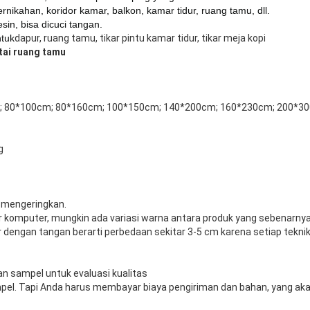
pernikahan, koridor kamar, balkon, kamar tidur, ruang tamu, dll.
sin, bisa dicuci tangan.
tuk
dapur, ruang tamu, tikar pintu kamar tidur, tikar meja kopi
tai ruang tamu
; 80*100cm; 80*160cm; 100*150cm; 140*200cm; 160*230cm; 200*300
g
 mengeringkan.
 komputer, mungkin ada variasi warna antara produk yang sebenarnya
r dengan tangan berarti perbedaan sekitar 3-5 cm karena setiap tekni
n sampel untuk evaluasi kualitas
l. Tapi Anda harus membayar biaya pengiriman dan bahan, yang akan 