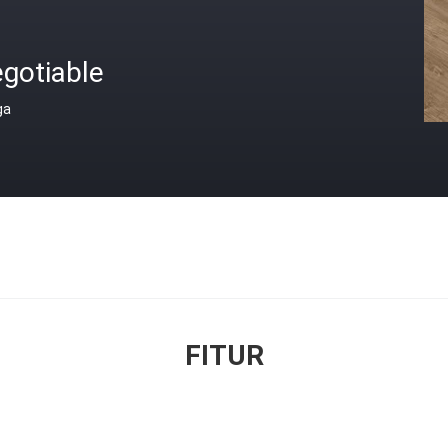
gotiable
ga
FITUR