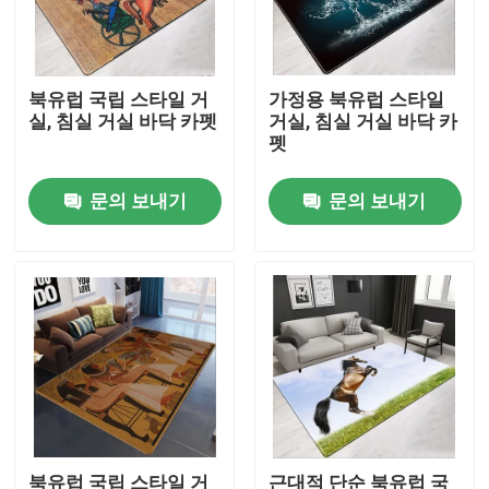
우리에 대하여
북유럽 국립 스타일 거
가정용 북유럽 스타일
실, 침실 거실 바닥 카펫
거실, 침실 거실 바닥 카
공장 여행
펫
문의 보내기
문의 보내기
품질 관리
인용문을 요구하세요
바닥 카페트 러그
침실 바닥 카펫
거실 바닥 카페트
북유럽 국립 스타일 거
근대적 단순 북유럽 국