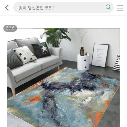
2
/
6