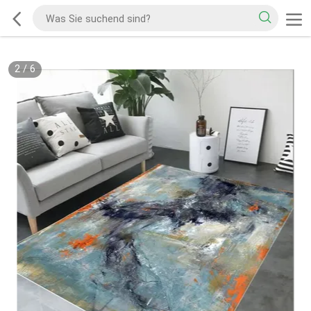
2
/
6