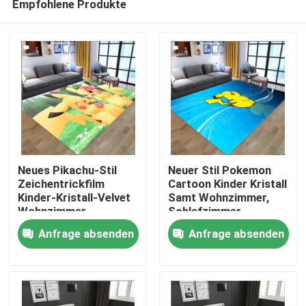
Empfohlene Produkte
Neues Pikachu-Stil
Neuer Stil Pokemon
Zeichentrickfilm
Cartoon Kinder Kristall
Kinder-Kristall-Velvet
Samt Wohnzimmer,
Wohnzimmer,
Schlafzimmer
Haus
Schlafzimmer
Wohnzimmer
Anfrage absenden
Anfrage absenden
Wohnzimmer
Fußbodenteppiche
Fußbodenteppiche
PRODUKTE
Videos