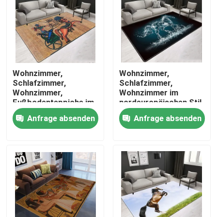
ÜBER US
Fabrik-Ausflug
Wohnzimmer,
Wohnzimmer,
Schlafzimmer,
Schlafzimmer,
Qualitätskontrolle
Wohnzimmer,
Wohnzimmer im
Fußbodenteppiche im
nordeuropäischen Stil
nordeuropäischen Stil
Anfrage absenden
Anfrage absenden
Fordern Sie ein Zitat
Boden-Teppich-Wolldecke
Schlafzimmer-Boden-Teppiche
Wohnzimmer-Boden-Teppiche