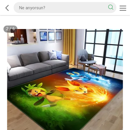
2
/
6