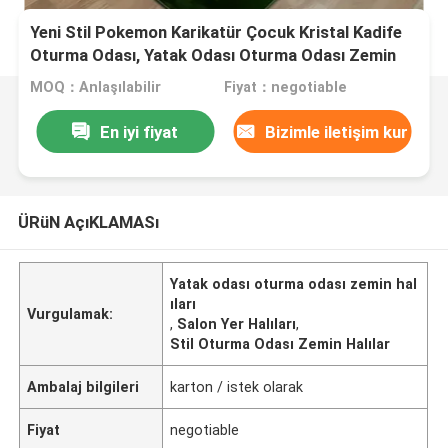
Yeni Stil Pokemon Karikatür Çocuk Kristal Kadife
Oturma Odası, Yatak Odası Oturma Odası Zemin
Halılar
MOQ：Anlaşılabilir
Fiyat：negotiable
En iyi fiyat
Bizimle iletişim kur
ÜRüN AçıKLAMASı
Yatak odası oturma odası zemin hal
ıları
Vurgulamak:
,
Salon Yer Halıları
,
Stil Oturma Odası Zemin Halılar
Ambalaj bilgileri
karton / istek olarak
Fiyat
negotiable