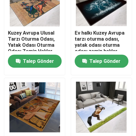
Hakkımızda
Kuzey Avrupa Ulusal
Ev halkı Kuzey Avrupa
Fabrika turu
Tarzı Oturma Odası,
tarzı oturma odası,
Yatak Odası Oturma
yatak odası oturma
Odası Zemin Halılar
odası zemin halılar
Kalite kontrol
Talep Gönder
Talep Gönder
Bir teklif isteği
Yer Halı Kilim
Yatak Odası Yer Halıları
Salon Yer Halıları