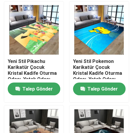
Yeni Stil Pikachu
Yeni Stil Pokemon
Karikatür Çocuk
Karikatür Çocuk
Kristal Kadife Oturma
Kristal Kadife Oturma
Odası, Yatak Odası
Odası, Yatak Odası
Oturma Odası Zemin
Oturma Odası Zemin
Talep Gönder
Talep Gönder
Halılar
Halılar
Ev
Ürünler
videolar