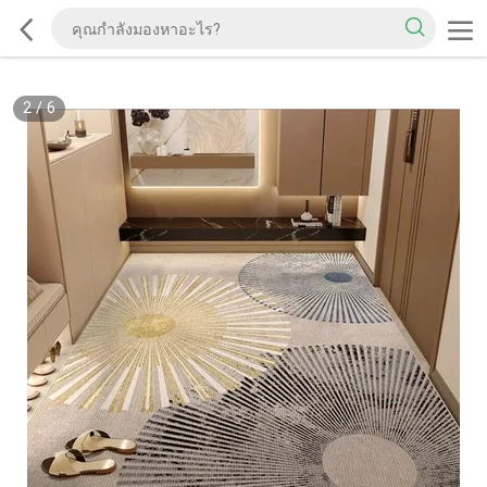
2
/
6