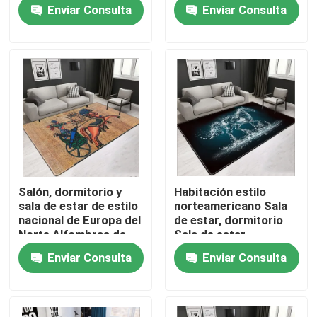
para niños, dormitorio
estar, dormitorio sala
Enviar Consulta
Enviar Consulta
Sala de estar
de estar Alfombras de
Alfombras de piso
suelo
SOBRE LOS E.E.U.U.
Viaje de la fábrica
Control de calidad
Pida una cita
Salón, dormitorio y
Habitación estilo
sala de estar de estilo
norteamericano Sala
Manta de la alfombra del piso
nacional de Europa del
de estar, dormitorio
Norte Alfombras de
Sala de estar
suelo
Alfombras de suelo
Enviar Consulta
Enviar Consulta
Alfombras del piso del dormitorio
Alfombras del piso de la sala de estar