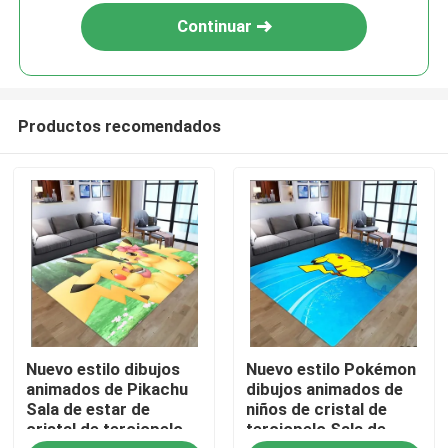
Continuar
Productos recomendados
Hogar
Nuevo estilo dibujos
Nuevo estilo Pokémon
PRODUCTOS
animados de Pikachu
dibujos animados de
Sala de estar de
niños de cristal de
cristal de terciopelo
terciopelo Sala de
vídeos