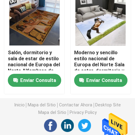
Alfombra de la prenda impermeable del cuarto de bañ
Manta de la sala de juegos de los niños
Salón, dormitorio y
Moderno y sencillo
Estera del piso de la silla
sala de estar de estilo
estilo nacional de
nacional de Europa del
Europa del Norte Sala
Norte Alfombras de
de estar, dormitorio y
estera amistosa de la yoga del eco
suelo
sala de estar
Enviar Consulta
Enviar Consulta
Alfombras de suelo
Alfombra lavable de la cocina
Inicio
Mapa del Sitio
Contactar Ahora
Desktop Site
Estera del tablero de dardo
Mapa del Sitio
Privacy Policy
No deslice las esteras de la escalera