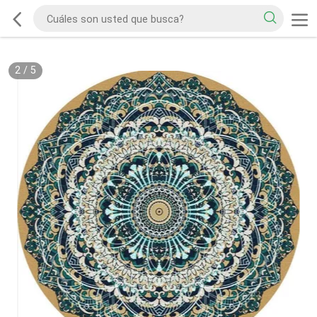
2
/
5