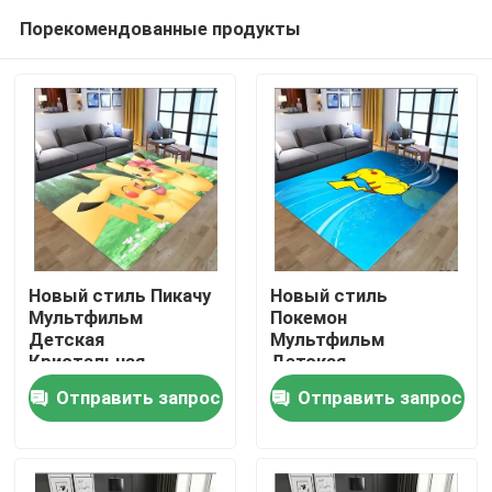
Порекомендованные продукты
Новый стиль Пикачу
Новый стиль
Мультфильм
Покемон
Детская
Мультфильм
Дом
Кристальная
Детская
Бархатная Гостиная,
Кристальная
Отправить запрос
Отправить запрос
Спальня Гостиная
Бархатная Гостиная,
ПРОДУКТЫ
Полы Ковры
Спальня Гостиная
Полы Ковры
видео