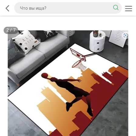
2
/
7