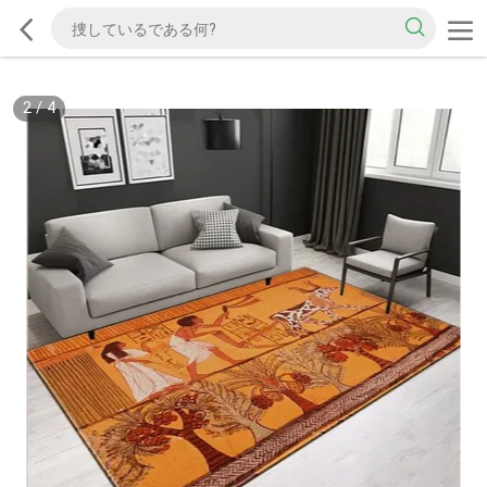
2
/
4