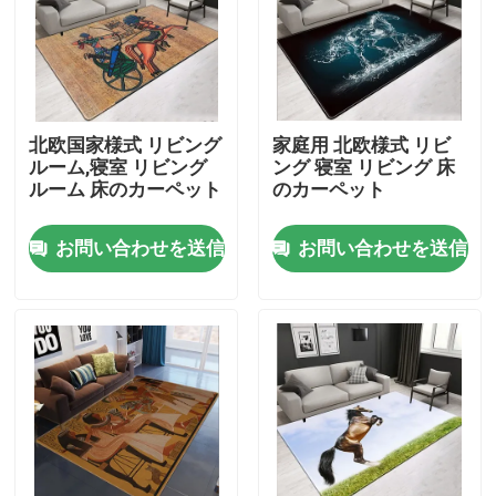
米国について
工場旅行
北欧国家様式 リビング
家庭用 北欧様式 リビ
ルーム,寝室 リビング
ング 寝室 リビング 床
ルーム 床のカーペット
のカーペット
品質管理
お問い合わせを送信
お問い合わせを送信
引用を要求しなさい
床のカーペットの敷物
寝室の床のカーペット
居間の床のカーペット