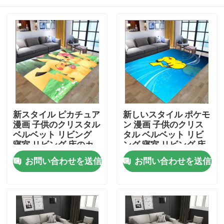
新スタイル ピカチュア
新しいスタイル ポケモ
漫画 子供のクリスタル
ン 漫画 子供のクリス
ベルベット リビング
タル ベルベット リビ
寝室 リビング 床のカ
ング 寝室 リビング 床
ーペット
のカーペット
家
お問い合わせを送信
お問い合わせを送信
プロダクト
ビデオ