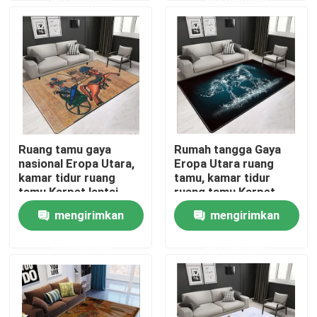
Tentang kami
Tur Pabrik
Kontrol kualitas
Ruang tamu gaya
Rumah tangga Gaya
nasional Eropa Utara,
Eropa Utara ruang
Permintaan Penawaran
kamar tidur ruang
tamu, kamar tidur
tamu Karpet lantai
ruang tamu Karpet
lantai
mengirimkan
mengirimkan
Permadani Karpet Lantai
permintaan
permintaan
Karpet Lantai Kamar Tidur
Karpet Lantai Ruang Tamu