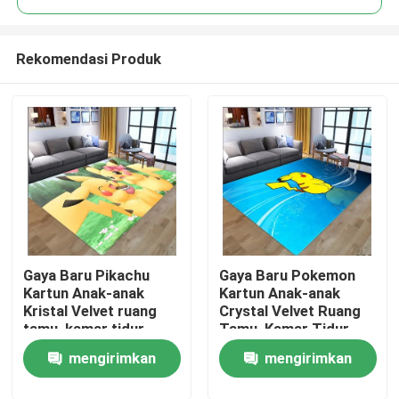
Rekomendasi Produk
Gaya Baru Pikachu
Gaya Baru Pokemon
Rumah
Kartun Anak-anak
Kartun Anak-anak
Kristal Velvet ruang
Crystal Velvet Ruang
tamu, kamar tidur
Tamu, Kamar Tidur
Produk
ruang tamu Lantai
Ruang Tamu Lantai
mengirimkan
mengirimkan
Karpet
Karpet
Video
permintaan
permintaan