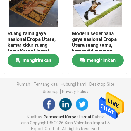
Karpet anti air kamar mandi
Ruang tamu gaya
Modern sederhana
Karpet Ruang Bermain Anak
nasional Eropa Utara,
gaya nasional Eropa
kamar tidur ruang
Utara ruang tamu,
tamu Karpet lantai
kamar tidur ruang
Tikar Lantai Kursi
tamu lantai karpet
mengirimkan
mengirimkan
Tikar Yoga Ramah Lingkungan
permintaan
permintaan
Rumah
Tentang kita
Hubungi kami
Desktop Site
Karpet Dapur yang Bisa Dicuci
Sitemap
Privacy Policy
Tikar Papan Dart
Kualitas
Permadani Karpet Lantai
Pabrik
cina.Copyright © 2026 Xian Valentina Import &
Tikar Tangga Non Slip
Export Co., Ltd.. All Rights Reserved.