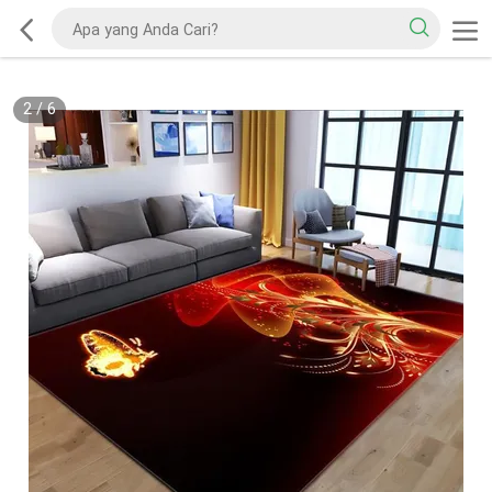
2
/
6