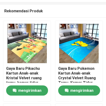
Rekomendasi Produk
Gaya Baru Pikachu
Gaya Baru Pokemon
Kartun Anak-anak
Kartun Anak-anak
Rumah
Kristal Velvet ruang
Crystal Velvet Ruang
tamu, kamar tidur
Tamu, Kamar Tidur
ruang tamu Lantai
Ruang Tamu Lantai
Produk
mengirimkan
mengirimkan
Karpet
Karpet
permintaan
permintaan
Video