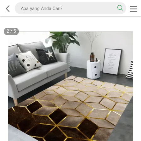
2
/
5