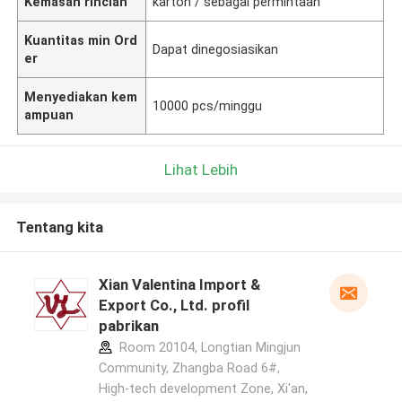
Kemasan rincian
karton / sebagai permintaan
Kuantitas min Ord
Dapat dinegosiasikan
er
Menyediakan kem
10000 pcs/minggu
ampuan
Lihat Lebih
Tentang kita
Xian Valentina Import &
Export Co., Ltd. profil
pabrikan
Room 20104, Longtian Mingjun
Community, Zhangba Road 6#,
High-tech development Zone, Xi'an,