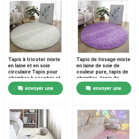
AU SUJET DES USA
Visite d'usine
Contrôle de qualité
Tapis à tricoter mixte
Tapis de tissage mixte
en laine et en soie
en laine de soie de
circulaire Tapis pour
couleur pure, tapis de
Demandez une citation
chambre à coucher et
chambre, tapis de
salon
salon
envoyer une
envoyer une
Couverture de tapis de plancher
demande
demande
Tapis de plancher de chambre à coucher
Tapis de plancher de salon