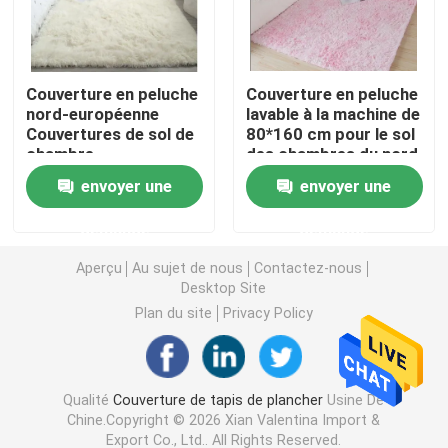
Tapis imperméable de salle de bains
Couverture en peluche
Couverture en peluche
nord-européenne
lavable à la machine de
Couverture de la salle de jeux des enfants
Couvertures de sol de
80*160 cm pour le sol
chambre
des chambres du nord
de l'Europe
Tapis de plancher de chaise
envoyer une
envoyer une
demande
demande
tapis écologique de yoga
Aperçu
Au sujet de nous
Contactez-nous
Desktop Site
Tapis lavable de cuisine
Plan du site
Privacy Policy
Tapis de panneau de dard
Qualité
Couverture de tapis de plancher
Usine De
Chine.Copyright © 2026 Xian Valentina Import &
Glissez non les tapis d'escalier
Export Co., Ltd.. All Rights Reserved.