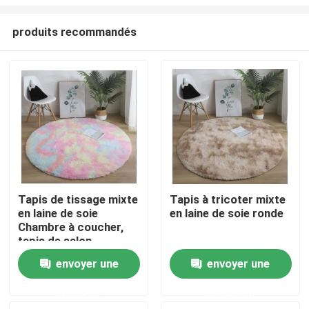
produits recommandés
Tapis de tissage mixte
Tapis à tricoter mixte
en laine de soie
en laine de soie ronde
Maison
Chambre à coucher,
tapis de salon
PRODUITS
envoyer une
envoyer une
demande
demande
vidéos