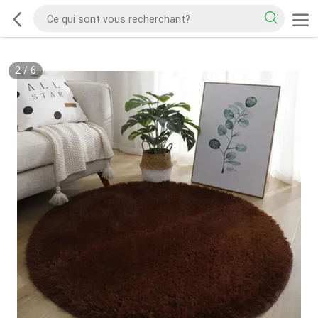
2
/
6