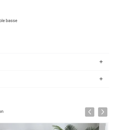
able basse
on