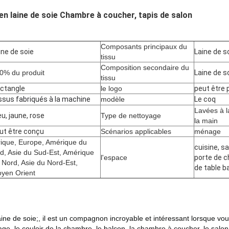
en laine de soie Chambre à coucher, tapis de salon
Composants principaux du
ine de soie
Laine de s
tissu
Composition secondaire du
0% du produit
Laine de s
tissu
ctangle
le logo
peut être 
ssus fabriqués à la machine
modèle
Le coq
Lavées à l
eu, jaune, rose
Type de nettoyage
la main
ut être conçu
Scénarios applicables
ménage
rique, Europe, Amérique du
cuisine, sa
d, Asie du Sud-Est, Amérique
l'espace
porte de c
 Nord, Asie du Nord-Est,
de table b
yen Orient
ine de soie;
, il est un compagnon incroyable et intéressant lorsque vou
iage, le couloir de la chambre, le balcon, la chambre à coucher, le salon,