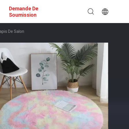
Demande De
Soumission
apis De Salon