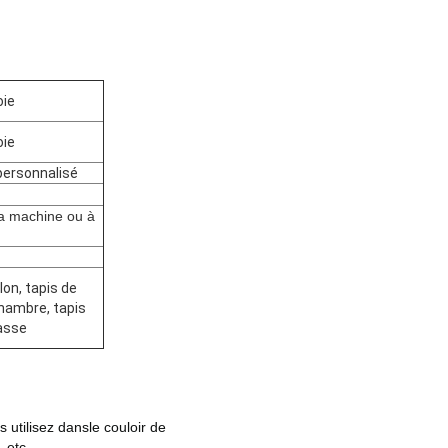
oie
oie
personnalisé
a machine ou à
lon, tapis de
hambre, tapis
asse
s utilisez dans
le couloir de
 etc.