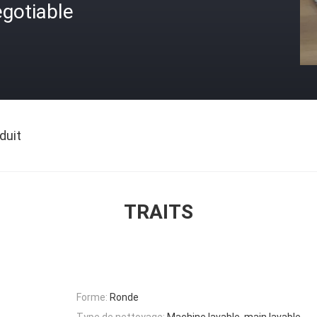
gotiable
duit
TRAITS
Forme:
Ronde
Type de nettoyage:
Machine lavable, main lavable