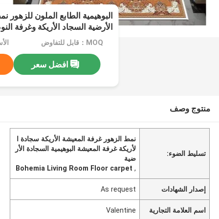
البوهيمية الطابع الملون للزهور ن
الأرضية السجاد الأريكة وغرفة النو
MOQ：قابل للتفاوض
الأسعا
افضل سعر
منتوج وصف
نمط الزهور غرفة المعيشة الأريكة سجادة ا
لأريكة غرفة المعيشة البوهيمية السجادة الأر
تسليط الضوء:
ضية
Bohemia Living Room Floor carpet
,
إصدار الشهادات
As request
اسم العلامة التجارية
Valentine