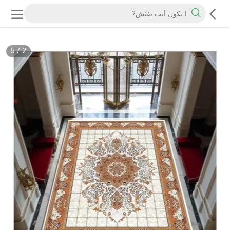
5
/
2